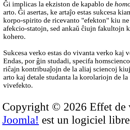
Ĝi implicas la ekziston de kapablo de
homo
arto. Ĝi asertas, ke artaĵo estas sukcesa kia
korpo-spirito de ricevanto "efekton" kiu ne
afekcio-statojn, sed ankaŭ ĉiujn fakultojn ka
kohero.
Sukcesa verko estas do vivanta verko kaj v
Endas, por ĝin studadi, specifa homscienco
riĉajn kontribuaĵojn de la aliaj sciencoj kiuj
arto kaj detale studanta la korolariojn de la
vivefekto.
Copyright © 2026 Effet de v
Joomla!
est un logiciel libr