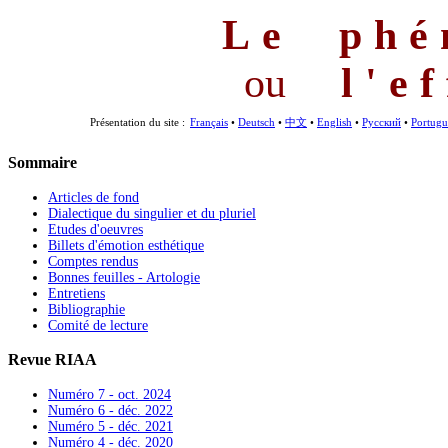
Le phé
ou
l'e
Présentation du site :
Français
•
Deutsch
•
中文
•
English
•
Русский
•
Portugu
Sommaire
Articles de fond
Dialectique du singulier et du pluriel
Etudes d'oeuvres
Billets d'émotion esthétique
Comptes rendus
Bonnes feuilles - Artologie
Entretiens
Bibliographie
Comité de lecture
Revue RIAA
Numéro 7 - oct. 2024
Numéro 6 - déc. 2022
Numéro 5 - déc. 2021
Numéro 4 - déc. 2020