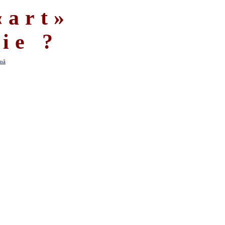
art»
ie ?
nă