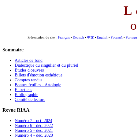
L
o
Présentation du site :
Français
•
Deutsch
•
中文
•
English
•
Русский
•
Portugu
Sommaire
Articles de fond
Dialectique du singulier et du pluriel
Etudes d'oeuvres
Billets d'émotion esthétique
Comptes rendus
Bonnes feuilles - Artologie
Entretiens
Bibliographie
Comité de lecture
Revue RIAA
Numéro 7 - oct. 2024
Numéro 6 - déc. 2022
Numéro 5 - déc. 2021
Numéro 4 - déc. 2020