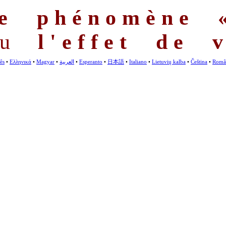
e phénomène «
u
l'effet de v
ês
•
Ελληνικά
•
Magyar
•
العربية
•
Esperanto
•
日本語
•
Italiano
•
Lietuvių kalba
•
Čeština
•
Româ