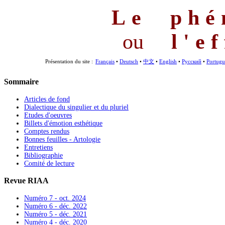
Le phé
ou
l'e
Présentation du site :
Français
•
Deutsch
•
中文
•
English
•
Русский
•
Portugu
Sommaire
Articles de fond
Dialectique du singulier et du pluriel
Etudes d'oeuvres
Billets d'émotion esthétique
Comptes rendus
Bonnes feuilles - Artologie
Entretiens
Bibliographie
Comité de lecture
Revue RIAA
Numéro 7 - oct. 2024
Numéro 6 - déc. 2022
Numéro 5 - déc. 2021
Numéro 4 - déc. 2020