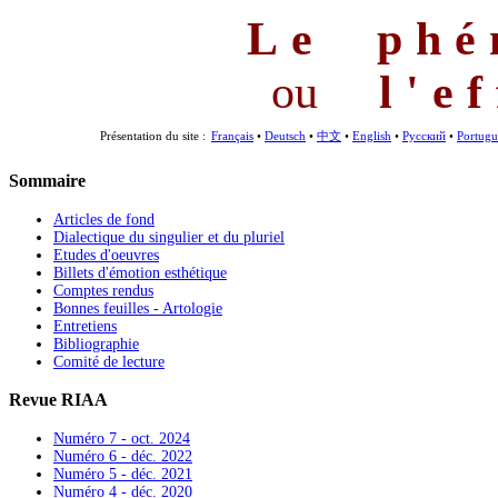
Le phé
ou
l'e
Présentation du site :
Français
•
Deutsch
•
中文
•
English
•
Русский
•
Portugu
Sommaire
Articles de fond
Dialectique du singulier et du pluriel
Etudes d'oeuvres
Billets d'émotion esthétique
Comptes rendus
Bonnes feuilles - Artologie
Entretiens
Bibliographie
Comité de lecture
Revue RIAA
Numéro 7 - oct. 2024
Numéro 6 - déc. 2022
Numéro 5 - déc. 2021
Numéro 4 - déc. 2020